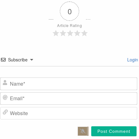
0
Article Rating
Subscribe
Login
Name*
Email*
Website