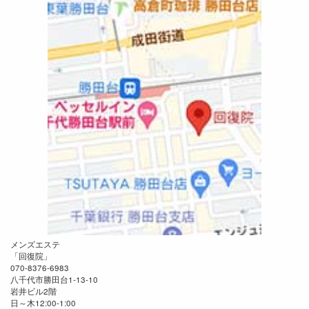
メンズエステ
「
回復院
」
070-8376-6983
八千代市勝田台1-13-10
岩井ビル2階
日～木12:00-1:00